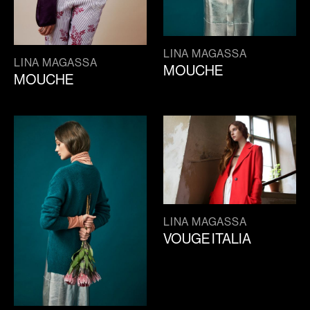
LINA MAGASSA
LINA MAGASSA
MOUCHE
MOUCHE
LINA MAGASSA
VOUGE ITALIA