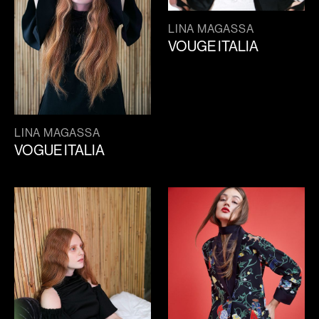
LINA MAGASSA
VOUGE ITALIA
LINA MAGASSA
VOGUE ITALIA