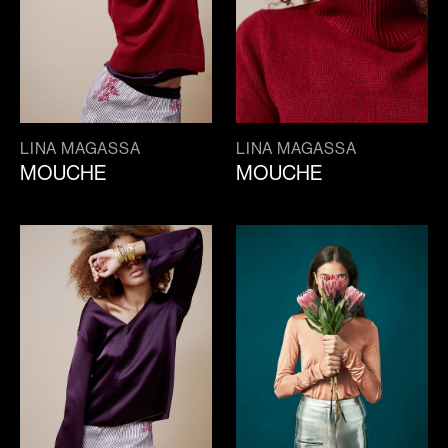
LINA MAGASSA
LINA MAGASSA
MOUCHE
MOUCHE