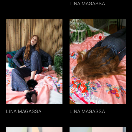
LINA MAGASSA
LINA MAGASSA
LINA MAGASSA