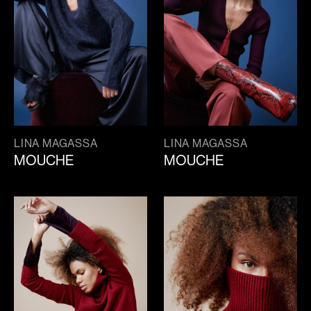
LINA MAGASSA
LINA MAGASSA
MOUCHE
MOUCHE