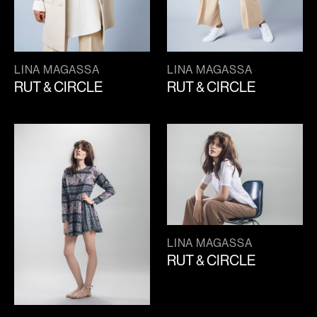
LINA MAGASSA
LINA MAGASSA
RUT & CIRCLE
RUT & CIRCLE
LINA MAGASSA
RUT & CIRCLE