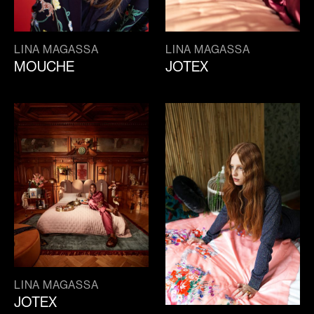
LINA MAGASSA
LINA MAGASSA
MOUCHE
JOTEX
LINA MAGASSA
JOTEX