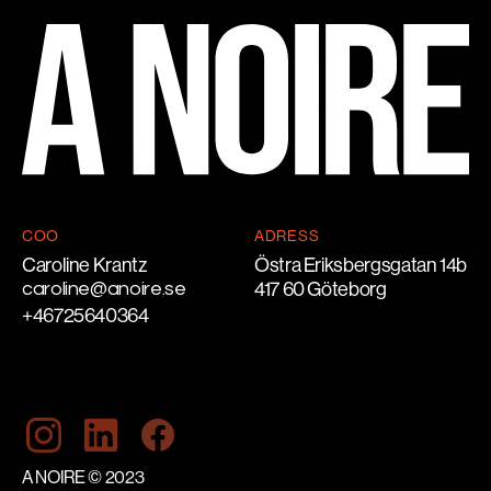
COO
ADRESS
Caroline Krantz
Östra Eriksbergsgatan 14b
‍417 60 Göteborg
caroline@anoire.se
+46725640364
A NOIRE © 2023