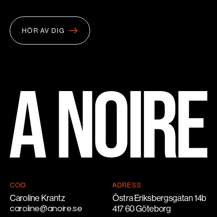
HÖR AV DIG
COO
ADRESS
Caroline Krantz
Östra Eriksbergsgatan 14b
caroline@anoire.se
‍417 60 Göteborg